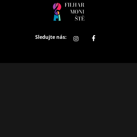
Filharmonistě
hudba, pro ty nejmenší
Sledujte nás: