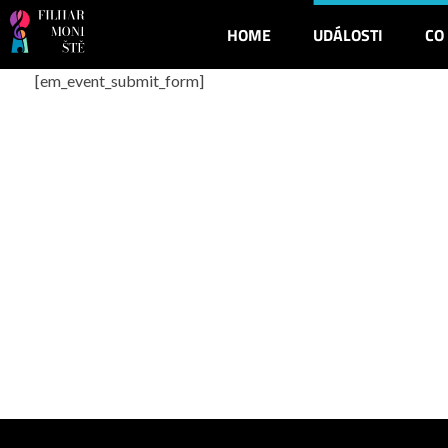
HOME
UDÁLOSTI
CO
Filharmonistě
hudba, pro ty nejmenší
[em_event_submit_form]