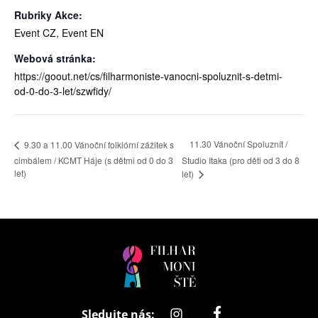
Rubriky Akce:
Event CZ
,
Event EN
Webová stránka:
https://goout.net/cs/filharmoniste-vanocni-spoluznit-s-detmi-
od-0-do-3-let/szwfidy/
11.30 Vánoční Spoluznít /
9.30 a 11.00 Vánoční folklórní zážitek s
cimbálem / KCMT Háje (s dětmi od 0 do 3
Studio Itaka (pro děti od 3 do 8
let)
let)
Filharmonistě
hudba, pro ty nejmenší
Sledujte nás: